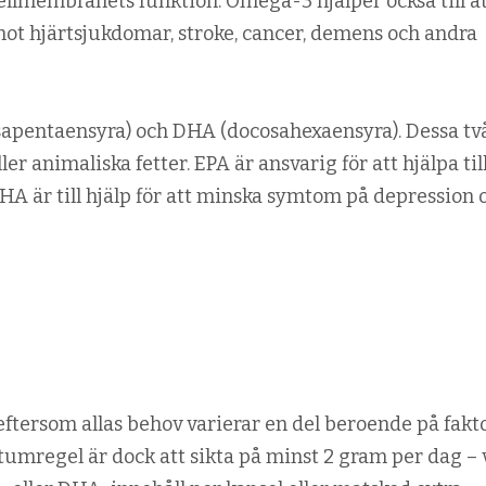
ellmembranets funktion. Omega-3 hjälper också till a
t hjärtsjukdomar, stroke, cancer, demens och andra
sapentaensyra) och DHA (docosahexaensyra). Dessa tv
eller animaliska fetter. EPA är ansvarig för att hjälpa till
 är till hjälp för att minska symtom på depression 
eftersom allas behov varierar en del beroende på fakt
 tumregel är dock att sikta på minst 2 gram per dag – 