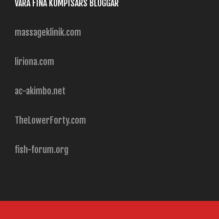
VÅRA FINA KOMPISARS BLOGGAR
massageklinik.com
liriona.com
ac-akimbo.net
TheLowerForty.com
fish-forum.org