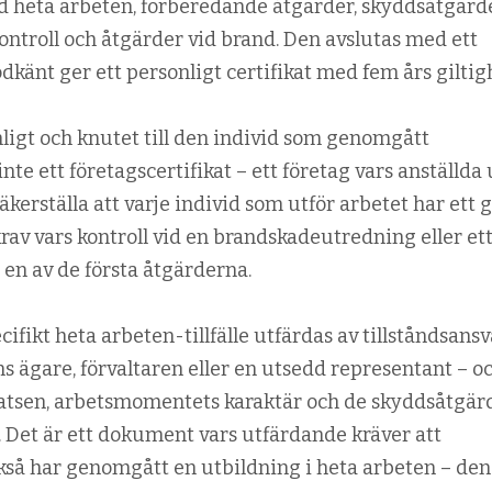
id heta arbeten, förberedande åtgärder, skyddsåtgärd
ontroll och åtgärder vid brand. Den avslutas med ett
odkänt ger ett personligt certifikat med fem års giltig
nligt och knutet till den individ som genomgått
nte ett företagscertifikat – ett företag vars anställda 
kerställa att varje individ som utför arbetet har ett g
 krav vars kontroll vid en brandskade­utredning eller et
 en av de första åtgärderna.
ecifikt heta arbeten-tillfälle utfärdas av tillståndsans
s ägare, förvaltaren eller en utsedd representant – o
latsen, arbetsmomentets karaktär och de skyddsåtgär
. Det är ett dokument vars utfärdande kräver att
ckså har genomgått en utbildning i heta arbeten – den