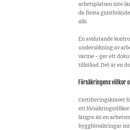
arbets­platsen inte lä
de flesta gnistbränd
alls.
En avslutande kontrol
undersökning av arbet
värme – ger ett dokum
tillstånd. Det är en d
Försäkringens villkor 
Certifieringskravet fö
ett försäkrings­villk
längre än en arbets­m
byggförsäkringar inne