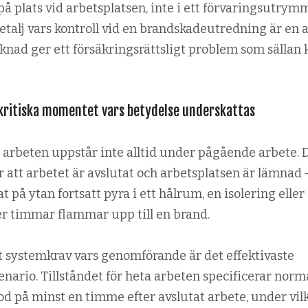
på plats vid arbets­platsen, inte i ett förvaringsutrym
etalj vars kontroll vid en brand­skade­utredning är en 
aknad ger ett försäkrings­rättsligt problem som sällan 
 kritiska momentet vars betydelse underskattas
 arbeten uppstår inte alltid under pågående arbete. 
 att arbetet är avslutat och arbetsplatsen är lämnad 
 på ytan fortsatt pyra i ett hålrum, en isolering eller 
er timmar flammar upp till en brand.
et systemkrav vars genomförande är det effektivaste
nario. Tillståndet för heta arbeten specificerar norm
iod på minst en timme efter avslutat arbete, under vil