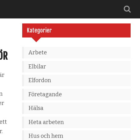
Kategorier
Arbete
ÖR
Elbilar
är
Elfordon
n
Företagande
er
Hälsa
ett
Heta arbeten
r.
Hus och hem