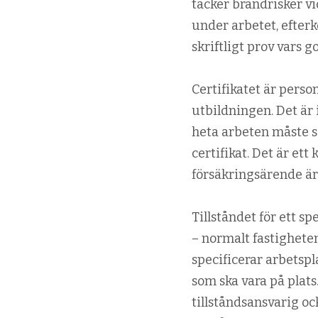
täcker brandrisker v
under arbetet, efterk
skriftligt prov vars g
Certifikatet är perso
utbildningen. Det är i
heta arbeten måste sä
certifikat. Det är ett
försäkringsärende är
Tillståndet för ett sp
– normalt fastigheten
specificerar arbetsp
som ska vara på plats
tillståndsansvarig o