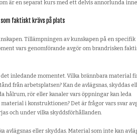
som är en separat kurs med ett delvis annorlunda inne
som faktiskt krävs på plats
unskapen. Tillämpningen av kunskapen på en specifik
oment vars genomförande avgör om brandrisken fakti
det inledande momentet. Vilka brännbara material f
ånd från arbetsplatsen? Kan de avlägsnas, skyddas el
da hålrum, rör eller kanaler vars öppningar kan leda
t material i konstruktionen? Det är frågor vars svar av
jas och under vilka skyddsförhållanden.
a avlägsnas eller skyddas. Material som inte kan avl