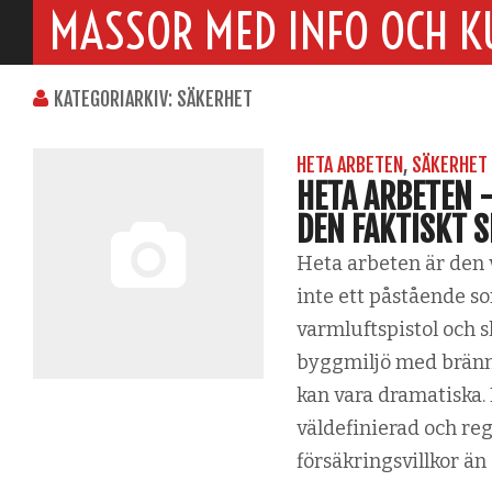
MASSOR MED INFO OCH K
KATEGORIARKIV: SÄKERHET
HETA ARBETEN
,
SÄKERHET
HETA ARBETEN 
DEN FAKTISKT S
Heta arbeten är den v
inte ett påstående so
varmluftspistol och s
byggmiljö med brännb
kan vara dramatiska.
väldefinierad och reg
försäkringsvillkor än