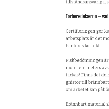
tillståndsansvariga, 
Förberedelserna – vad 
Certifieringen ger k
arbetsplats är det m
hanteras korrekt.
Riskbedömningen är 
inom fem meters avst
täckas? Finns det dol
gnistor till brännbar
om arbetet kan påbör
Brännbart material sk