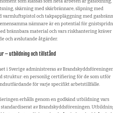
moment som klassas som heta arbeten är gaslödning,
tsning, skärning med skärbrännare, slipning med
ed varmluftspistol och takpappläggning med gasbränn
gemensamma nämnare är en potential för gnist­sprid
med brännbara material och vars riskhantering kräver
de och avslutande åtgärder.
ur – utbildning och tillstånd
et i Sverige administreras av Brandskyddsföreninge
 struktur: en personlig certifiering för de som utför
åndsutfärdande för varje specifikt arbets­tillfälle.
fieringen erhålls genom en godkänd utbildning vars
r standardiserat av Brandskyddsföreningen. Utbildni