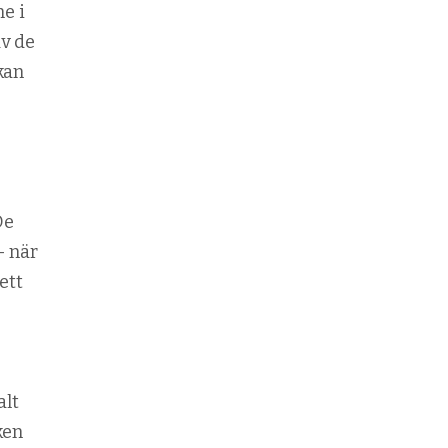
me i
av de
kan
De
– när
ett
alt
ken