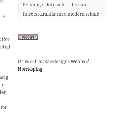
er
Relining i äldre villor – bevarar
husets karaktär med modern teknik
het.
utför
iltigt
t
Drivs och av Rawdesigns
Webbyrå
Norrköping
varig
ch
der
 för