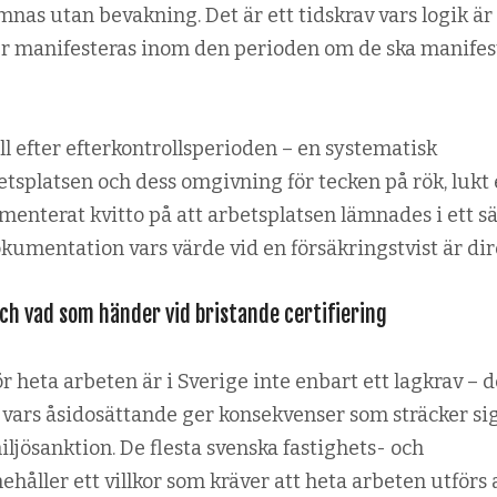
mnas utan bevakning. Det är ett tids­krav vars logik är 
er manifesteras inom den perioden om de ska manifes
l efter efterkontrollsperioden – en systematisk
splatsen och dess omgivning för tecken på rök, lukt 
enterat kvitto på att arbets­platsen lämnades i ett s
okumentation vars värde vid en försäkrings­tvist är dir
och vad som händer vid bristande certifiering
r heta arbeten är i Sverige inte enbart ett lagkrav – d
or vars åsido­sättande ger konsekvenser som sträcker si
iljö­sanktion. De flesta svenska fastighets- och
håller ett villkor som kräver att heta arbeten utförs 