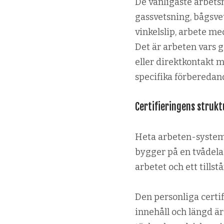
De vanligaste arbets
gassvetsning, bågsve
vinkelslip, arbete m
Det är arbeten vars 
eller direktkontakt 
specifika förberedan
Certifieringens strukt
Heta arbeten-system
bygger på en tvådelad
arbetet och ett tillst
Den personliga certi
innehåll och längd ä