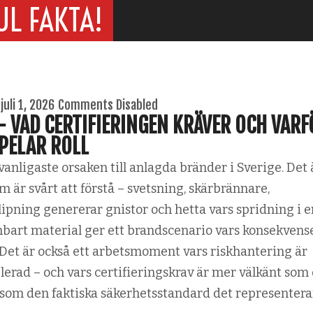
UL FAKTA!
juli 1, 2026
Comments Disabled
– VAD CERTIFIERINGEN KRÄVER OCH VARF
PELAR ROLL
anligaste orsaken till anlagda bränder i Sverige. Det 
m är svårt att förstå – svetsning, skärbrännare,
lipning genererar gnistor och hetta vars spridning i e
art material ger ett brandscenario vars konsekvens
 Det är också ett arbetsmoment vars riskhantering är
lerad – och vars certifieringskrav är mer välkänt som 
 som den faktiska säkerhetsstandard det representera