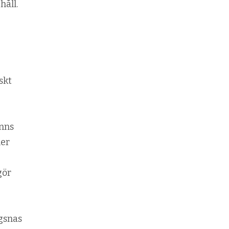
håll.
skt
inns
ler
gör
ägsnas