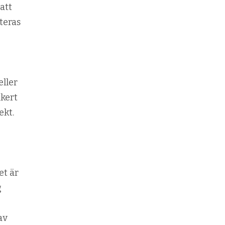
att
teras
eller
äkert
ekt.
et är
g
av