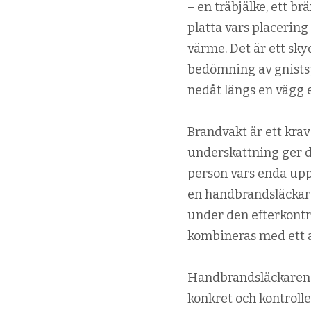
– en träbjälke, ett b
platta vars placering 
värme. Det är ett sk
bedömning av gnist­s
nedåt längs en vägg el
Brandvakt är ett krav
underskattning ger d
person vars enda upp
en handbrandsläckare
under den efterkontro
kombineras med ett a
Handbrand­släckaren 
konkret och kontroller