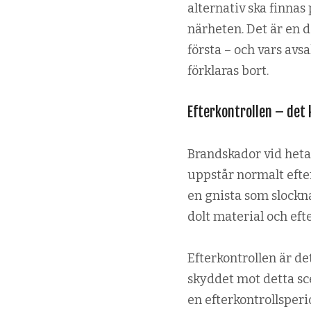
alternativ ska finnas 
närheten. Det är en d
första – och vars avs
förklaras bort.
Efterkontrollen – det
Brandskador vid heta
uppstår normalt efter
en gnista som slocknat
dolt material och eft
Efterkontrollen är d
skyddet mot detta sce
en efterkontrolls­per