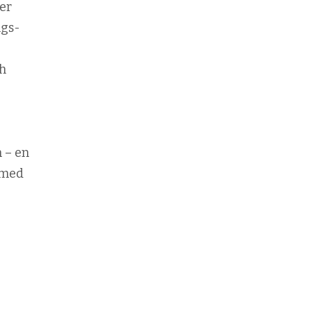
ler
ngs­
ch
 – en
 med