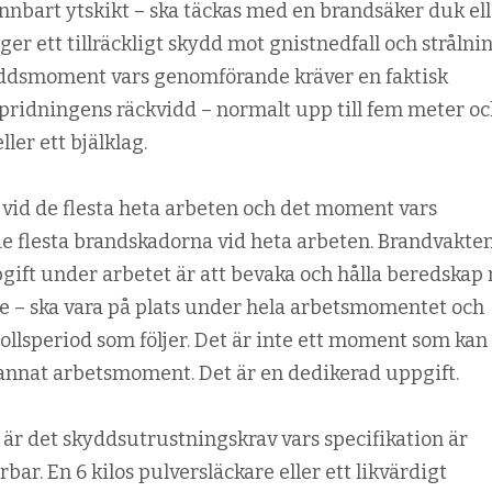
rännbart ytskikt – ska täckas med en brandsäker duk el
ger ett tillräckligt skydd mot gnist­nedfall och strålni
ydds­moment vars genomförande kräver en faktisk
pridningens räckvidd – normalt upp till fem meter o
ler ett bjälklag.
 vid de flesta heta arbeten och det moment vars
e flesta brandskadorna vid heta arbeten. Brandvakten
gift under arbetet är att bevaka och hålla beredskap
 – ska vara på plats under hela arbets­momentet och
lls­period som följer. Det är inte ett moment som kan
nnat arbetsmoment. Det är en dedikerad uppgift.
är det skyddsutrustnings­krav vars specifikation är
­bar. En 6 kilos pulver­släckare eller ett likvärdigt