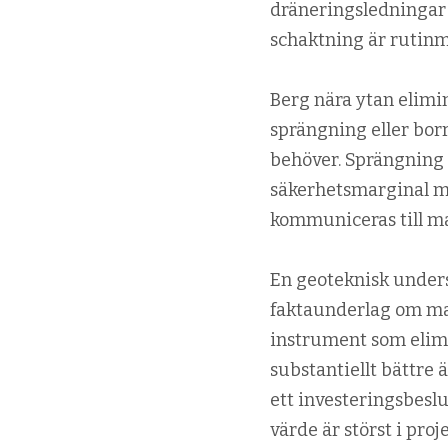
dräneringsledningar 
schaktning är rutinm
Berg nära ytan elimi
sprängning eller bor
behöver. Sprängning 
säkerhetsmarginal mo
kommuniceras till ma
En geoteknisk under
faktaunderlag om ma
instrument som elimi
substantiellt bättre
ett investeringsbesl
värde är störst i pro