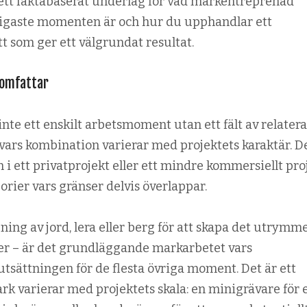
 ett faktabaserat underlag för vad markentreprenad
nligaste momenten är och hur du upphandlar ett
t som ger ett välgrundat resultat.
omfattar
nte ett enskilt arbetsmoment utan ett fält av relater
ars kombination varierar med projektets karaktär. D
i ett privatprojekt eller ett mindre kommersiellt pro
gorier vars gränser delvis överlappar.
ing av jord, lera eller berg för att skapa det utrymm
er – är det grundläggande markarbetet vars
tsättningen för de flesta övriga moment. Det är ett
k varierar med projektets skala: en minigrävare för 