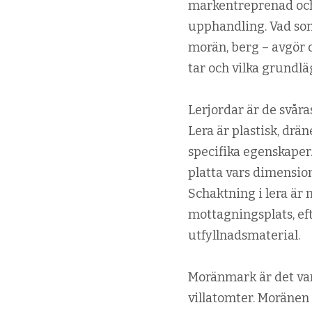
markentreprenad och 
upphandling. Vad som
morän, berg – avgör 
tar och vilka grundl
Lerjordar är de svår
Lera är plastisk, drä
specifika egenskaper.
platta vars dimension
Schaktning i lera är
mottagningsplats, ef
utfyllnadsmaterial.
Moränmark är det van
villatomter. Moränen