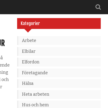
Kategorier
Arbete
UR
Elbilar
på
Elfordon
ående
ning
Företagande
l och
Hälsa
är
Heta arbeten
Hus och hem