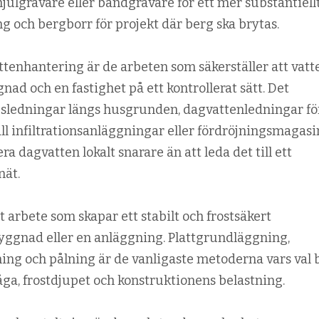
julgrävare eller bandgrävare för ett mer substantiell
g och bergborr för projekt där berg ska brytas.
tenhantering är de arbeten som säkerställer att vatt
gnad och en fastighet på ett kontrollerat sätt. Det
gsledningar längs husgrunden, dagvattenledningar fö
fall infiltrationsanläggningar eller fördröjningsmagasi
era dagvatten lokalt snarare än att leda det till ett
ät.
arbete som skapar ett stabilt och frostsäkert
yggnad eller en anläggning. Plattgrundläggning,
ng och pålning är de vanligaste metoderna vars val 
a, frostdjupet och konstruktionens belastning.