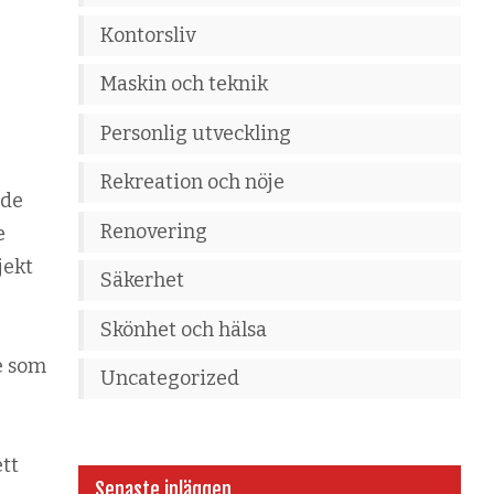
Kontorsliv
Maskin och teknik
Personlig utveckling
Rekreation och nöje
ade
Renovering
e
jekt
Säkerhet
Skönhet och hälsa
e som
Uncategorized
ett
Senaste inläggen