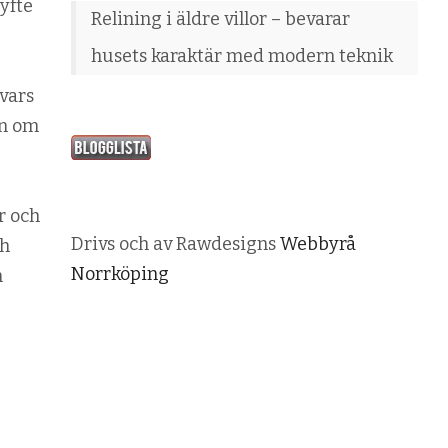
yfte
Relining i äldre villor – bevarar
husets karaktär med modern teknik
vars
än om
r och
Drivs och av Rawdesigns
Webbyrå
ch
Norrköping
n