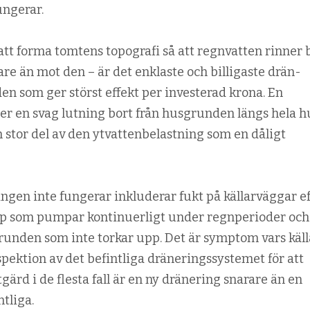
ungerar.
att forma tomtens topografi så att regnvatten rinner 
re än mot den – är det enklaste och billigaste drän­
en som ger störst effekt per investerad krona. En
r en svag lutning bort från husgrunden längs hela h
n stor del av den ytvattenbelastning som en dåligt
ngen inte fungerar inkluderar fukt på källarväggar e
ump som pumpar kontinuerligt under regnperioder och
unden som inte torkar upp. Det är symptom vars käll
pektion av det befintliga dräneringssystemet för att
åtgärd i de flesta fall är en ny dränering snarare än en
ntliga.