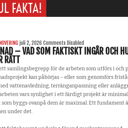
UL FAKTA!
NOVERING
juli 2, 2026
Comments Disabled
AD – VAD SOM FAKTISKT INGÅR OCH H
R RÄTT
tt samlingsbegrepp för de arbeten som utförs i och 
adsprojekt kan påbörjas – eller som genomförs frist
 med vattenavledning, terränganpassning eller anlägg
 arbeten vars synlighet i ett färdigt projekt är minima
llt som byggs ovanpå dem är maximal. Ett fundament 
en under det.