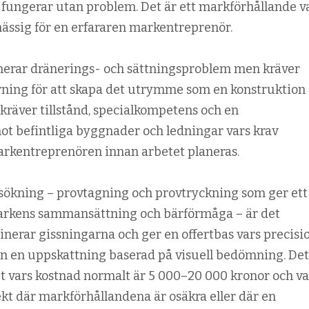
fungerar utan problem. Det är ett markförhållande v
ässig för en erfararen markentreprenör.
nerar dränerings- och sättningsproblem men kräver
rning för att skapa det utrymme som en konstruktion
kräver tillstånd, specialkompetens och en
t befintliga byggnader och ledningar vars krav
rkentreprenören innan arbetet planeras.
sökning – provtagning och provtryckning som ger ett
rkens sammansättning och bärförmåga – är det
nerar gissningarna och ger en offertbas vars precisi
 än en uppskattning baserad på visuell bedömning. Det
ut vars kostnad normalt är 5 000–20 000 kronor och va
jekt där markförhållandena är osäkra eller där en