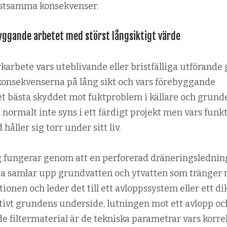
stsamma konsekvenser.
yggande arbetet med störst långsiktigt värde
arbete vars uteblivande eller bristfälliga utförande 
onsekvenserna på lång sikt och vars förebyggande
 bästa skyddet mot fuktproblem i källare och grunde
 normalt inte syns i ett färdigt projekt men vars funk
åller sig torr under sitt liv.
fungerar genom att en perforerad dräneringslednin
da samlar upp grundvatten och ytvatten som tränger 
onen och leder det till ett avloppssystem eller ett dik
tivt grundens underside, lutningen mot ett avlopp oc
 filtermaterial är de tekniska parametrar vars korre