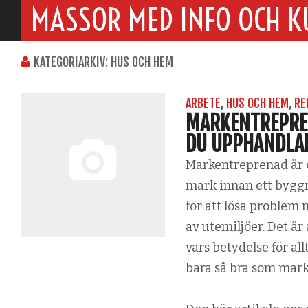
MASSOR MED INFO OCH K
KATEGORIARKIV: HUS OCH HEM
ARBETE
,
HUS OCH HEM
,
RE
MARKENTREPREN
DU UPPHANDLA
Markentreprenad är e
mark innan ett byggn
för att lösa problem
av utemiljöer. Det är
vars betydelse för a
bara så bra som mark