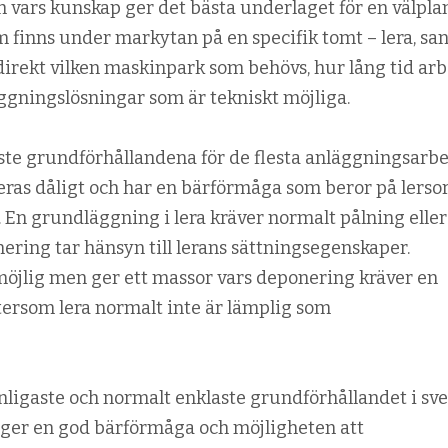
vars kunskap ger det bästa underlaget för en välpla
 finns under markytan på en specifik tomt – lera, san
direkt vilken maskinpark som behövs, hur lång tid arb
äggningslösningar som är tekniskt möjliga.
aste grundförhållandena för de flesta anläggningsarbe
neras dåligt och har en bärförmåga som beror på lerso
 En grundläggning i lera kräver normalt pålning eller
ering tar hänsyn till lerans sättningsegenskaper.
 möjlig men ger ett massor vars deponering kräver en
tersom lera normalt inte är lämplig som
ligaste och normalt enklaste grundförhållandet i sv
 ger en god bärförmåga och möjligheten att