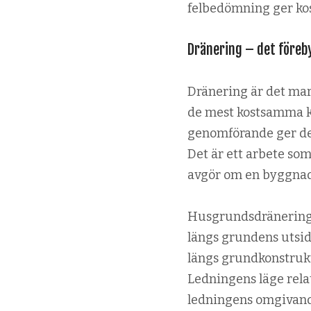
felbedömning ger ko
Dränering – det föreb
Dränering är det mark
de mest kostsamma k
genomförande ger det
Det är ett arbete som
avgör om en byggnad h
Husgrundsdränering 
längs grundens utsi
längs grundkonstrukti
Ledningens läge rela
ledningens omgivande