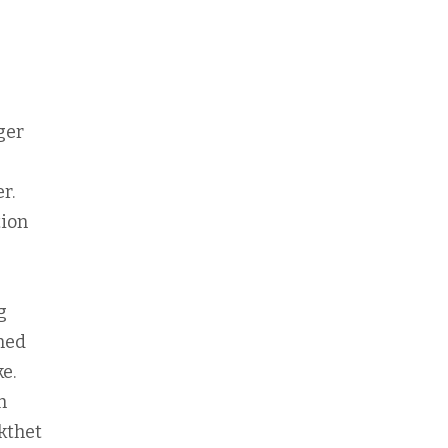
ger
r.
tion
g
ned
e.
h
kthet