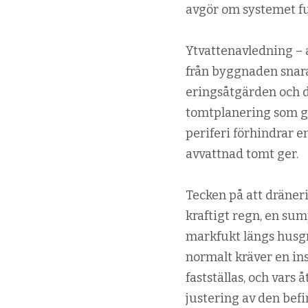
avgör om systemet f
Ytvattenavledning – 
från byggnaden snara
eringsåtgärden och d
tomtplanering som ge
periferi förhindrar e
avvattnad tomt ger.
Tecken på att dräneri
kraftigt regn, en s
markfukt längs husgr
normalt kräver en ins
fastställas, och vars 
justering av den befi