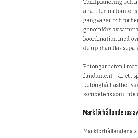
Tomtplanering och m
är att forma tomtens
gångvägar och förber
genomförs av samma 
koordination med öv
de upphandlas separa
Betongarbeten i mark
fundament – är ett s
betonghållfasthet va
kompetens som inte a
Markförhållandenas av
Markförhållandena är 