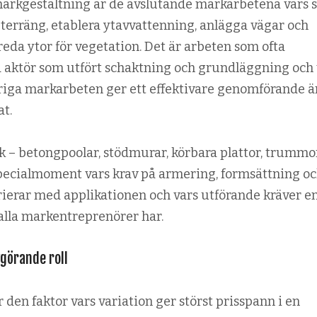
arkgestaltning är de avslutande markarbetena vars s
 terräng, etablera ytavvattenning, anlägga vägar och
eda ytor för vegetation. Det är arbeten som ofta
aktör som utfört schaktning och grundläggning och 
riga markarbeten ger ett effektivare genomförande 
t.
 – betongpoolar, stödmurar, körbara plattor, trummo
pecialmoment vars krav på armering, formsättning o
rierar med applikationen och vars utförande kräver e
lla markentreprenörer har.
görande roll
den faktor vars variation ger störst prisspann i en