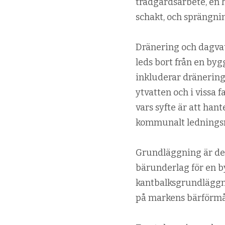
trädgårdsarbete, en h
schakt, och sprängnin
Dränering och dagvat
leds bort från en byg
inkluderar dränerin
ytvatten och i vissa 
vars syfte är att hant
kommunalt ledningsn
Grundläggning är det 
bärunderlag för en b
kantbalksgrundläggni
på markens bärförmåg