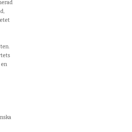
nerad
d,
etet
ten.
rtets
 en
enska