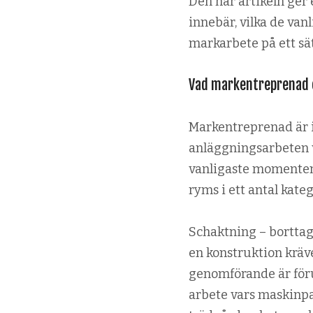
Den här artikeln ger
innebär, vilka de va
markarbete på ett sät
Vad markentreprenad 
Markentreprenad är i
anläggningsarbeten v
vanligaste momenten 
ryms i ett antal kate
Schaktning – borttagn
en konstruktion kräv
genomförande är föru
arbete vars maskinpar