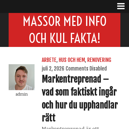
MASSOR MED INFO
OCH KUL FAKTA!
ARBETE
,
HUS OCH HEM
,
RENOVERING
juli 2, 2026
Comments Disabled
Markentreprenad –
vad som faktiskt ingår
admin
och hur du upphandlar
rätt