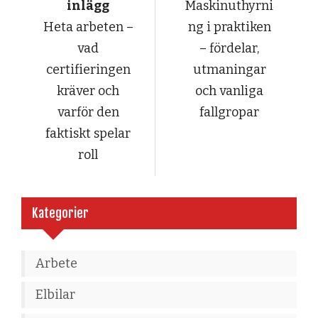
inlägg
Maskinuthyrni
Heta arbeten –
ng i praktiken
vad
– fördelar,
certifieringen
utmaningar
kräver och
och vanliga
varför den
fallgropar
faktiskt spelar
roll
Kategorier
Arbete
Elbilar