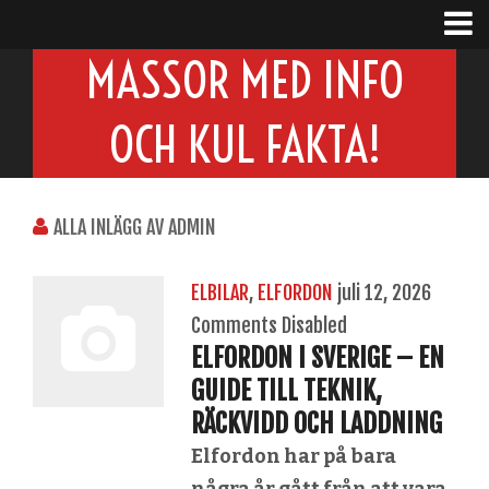
MASSOR MED INFO
OCH KUL FAKTA!
ALLA INLÄGG AV ADMIN
ELBILAR
,
ELFORDON
juli 12, 2026
Comments Disabled
ELFORDON I SVERIGE – EN
GUIDE TILL TEKNIK,
RÄCKVIDD OCH LADDNING
Elfordon har på bara