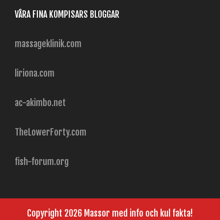
VÅRA FINA KOMPISARS BLOGGAR
massageklinik.com
liriona.com
ac-akimbo.net
TheLowerForty.com
fish-forum.org
Copyright 2026 Massor med info och kul fakta!