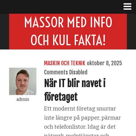
MASSOR MED INFO
OCH KUL FAKTA!
MASKIN OCH TEKNIK
oktober 8, 2025
Comments Disabled
När IT blir navet i
företaget
admin
Ett modernt företag snurrar
inte längre på papper, pärmar
och telefonlistor. Idag är det